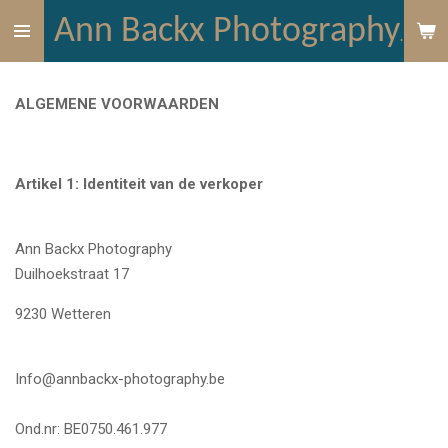
Ga
Ann Backx Photography
direct
naar
de
ALGEMENE VOORWAARDEN
hoofdinhoud
Artikel 1: Identiteit van de verkoper
Ann Backx Photography
Duilhoekstraat 17
9230 Wetteren
Info@annbackx-photography.be
Ond.nr: BE0750.461.977