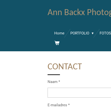
Ga
Ann Backx Photo
direct
naar
de
hoofdinhoud
Home
PORTFOLIO
FOTOS
CONTACT
Naam *
E-mailadres *