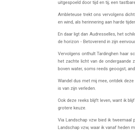
uitgespoeld door tijd en tij; een tastb
Ambleteuse trekt ons vervolgens dicht
en wind, als herinnering aan harde tijd
En daar ligt dan Audresselles, het schil
de horizon - Betoverend in zijn eenvou
Vervolgens onthult Tardinghen haar sch
het zachte licht van de ondergaande z
boven water, soms reeds geoogst, an
Wandel dus met mij mee, ontdek deze v
is van zijn verleden.
Ook deze reeks blijft leven, want ik b
grotere keuze.
Via Landschap vzw bied ik tweemaal pe
Landschap vzw, waar ik vanaf heden mi