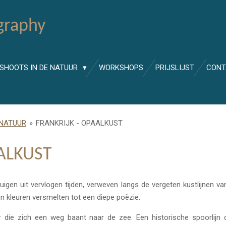
graphy
SHOOTS IN DE NATUUR
WORKSHOPS
PRIJSLIJST
CONT
 NATUUR
»
FRANKRIJK - OPAALKUST
AALKUST
etuigen uit vervlogen tijden, verweven langs de vergeten kustlijnen 
n kleuren versmelten tot een diepe poëzie.
die zich een weg baant naar de zee. Een historische spoorlijn di