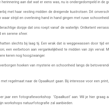
are herinnering aan dat wat er eens was, nu is ondergedompeld in de g
erbij met haar vesting midden de dreigende kustrotsen. Dit onversc
en waar strijd en overleving hand in hand gingen met ruwe schoonheid
derachtige dorpje dat ons roept vanaf de waterlijn. Ontketent verrassing
d en serene sfeer.
atten slechts bij laag tij. Een wrak dat is weggewassen door tijd en 
on; een eerbetoon aan vergankelijkheid te midden van zijn verval
dere keren nog hoogzwanger.
erborgen hoeken van mysterie en schoonheid langs de betoverende ku
lijf met regelmaat naar de Opaalkust gaan. Bij interesse voor een pri
r jaar een fotografieworkshop 'Opaalkust' aan. Wil je hier graag 
jn workshops natuurfotografie zal aanbieden.