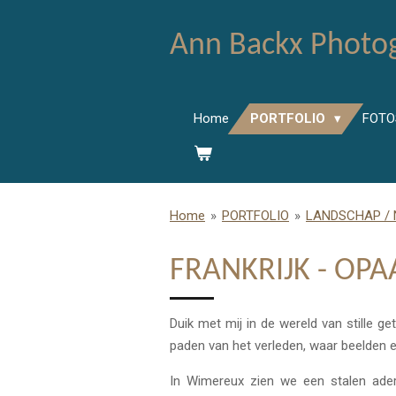
Ga
Ann Backx Photo
direct
naar
de
hoofdinhoud
Home
PORTFOLIO
FOTO
Home
»
PORTFOLIO
»
LANDSCHAP /
FRANKRIJK - OP
Duik met mij in de wereld van stille g
paden van het verleden, waar beelden e
In Wimereux zien we een stalen ader 