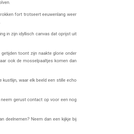
olven.
hrokken fort trotseert eeuwenlang weer
.
 in zijn idyllisch canvas dat oprijst uit
getijden toont zijn naakte glorie onder
. Maar ook de mosselpaaltjes komen dan
stlijn, waar elk beeld een stille echo
nt, neem gerust contact op voor een nog
aan deelnemen? Neem dan een kijkje bij