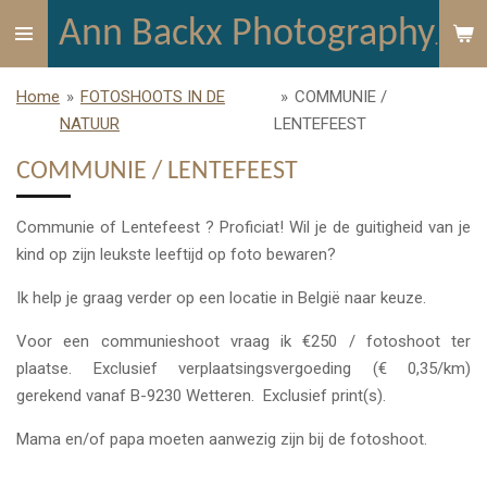
Ga
Ann Backx Photography
direct
naar
Home
»
FOTOSHOOTS IN DE
»
COMMUNIE /
de
NATUUR
LENTEFEEST
hoofdinhoud
COMMUNIE / LENTEFEEST
Communie of Lentefeest ? Proficiat! Wil je de guitigheid van je
kind op zijn leukste leeftijd op foto bewaren?
Ik help je graag verder op een locatie in België naar keuze.
Voor een communieshoot vraag ik €250 / fotoshoot ter
plaatse. Exclusief verplaatsingsvergoeding (€ 0,35/km)
gerekend vanaf B-9230 Wetteren. Exclusief print(s).
Mama en/of papa moeten aanwezig zijn bij de fotoshoot.